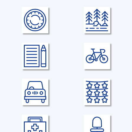
Verpflegung
Arbeitszeit/-Wochenstunden
Essenszuschuss mit Kantine
35 Stunden/Woche
Gleitzeit
Urlaub
flexibles Arbeitszeitkonto mit
30 Urlaubstage/Jahr
Freizeitausgleich
Weiterbildung
Fahrradleasing
Individuelle
Mit BusinessBike
Weiterbildungsmöglichkeiten
Parkplatz
Veranstaltungen
firmeneigene Parkmöglichkeiten
Unternehmens- und
Teamevents