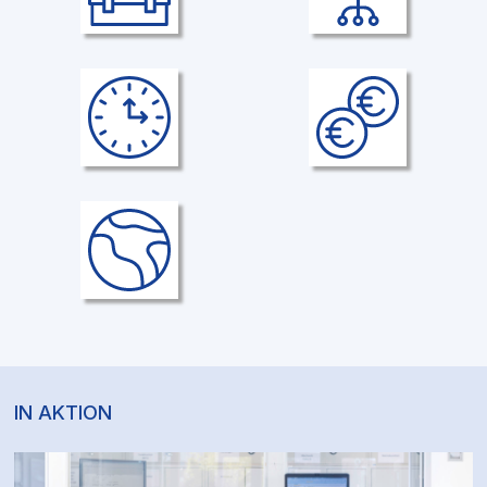
Gesundheitsmanagement
Arbeitsplätze
Vielfältige Gesundheitsangebote
Moderne ergonomische
Arbeitsplätze
Regelmäßige Arbeitszeit
Fahrtkostenzuschuss
Keine Schichtarbeit
Unterstützung bei den
Fahrtkosten für Auszubildende
und Studierende in Höhe von €
50,00 pro Monat.
Auslandsaufenthalte
Auslandsaufenthalte
In den technischen Berufen bei
Im kaufmännischen Bereich 4-
Kundeneinsätzen europaweit bis
wöchiger Auslandsaufenthalt
zu zwei Wochen pro Einsatz.
möglich
IN AKTION