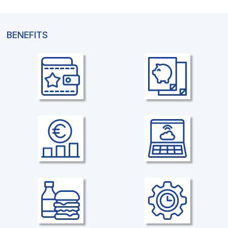
BENEFITS
Vergütung
Altersvorsorge
Tarifliche Vergütung der Metall-
Betrieblich finanzierte
und Elektroindustrie mit
Altersversorgung &
tariflichen Sonderzahlungen
altersvorsorgewirksame
Leistungen
Erfolgsorientierte
Mobiles Arbeiten
Unternehmensbeteiligung
mobiles Arbeiten ist möglich
Teilhabe am
Unternehmenserfolg durch stille
Beteiligung.