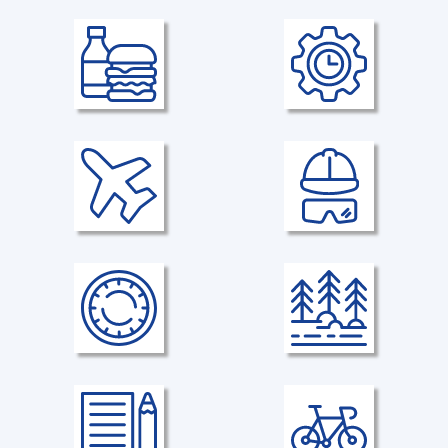
Erfolgsorientierte
Mobiles Arbeiten
Unternehmensbeteiligung
mobiles Arbeiten ist möglich
Teilhabe am
Unternehmenserfolg durch stille
Beteiligung.
Verpflegung
Arbeitszeit/-Wochenstunden
Essenszuschuss mit Kantine
35 Stunden/Woche
Business-Class Upgrade
Arbeitskleidung und PSA
Bei Reisen außerhalb Europas
Bereitstellung Arbeitskleidung/
persönlicher Schutzausrüstung
inkl. wöchentlichem
Reinigungsservice.
Gleitzeit
Urlaub
flexibles Arbeitszeitkonto mit
30 Urlaubstage/Jahr
Freizeitausgleich