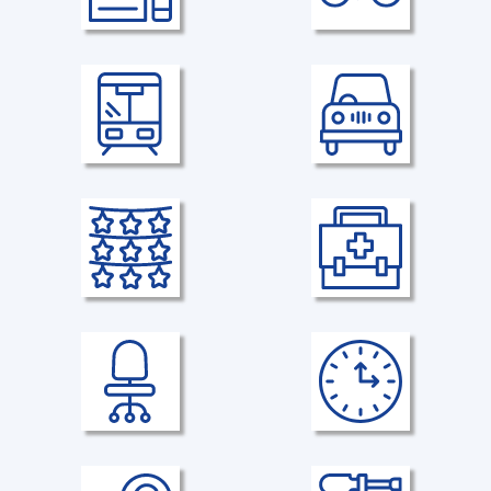
Weiterbildung
Fahrradleasing
Individuelle
Mit BusinessBike
Weiterbildungsmöglichkeiten
Deutschland-JobTicket
Parkplatz
15 EUR steuer- und
firmeneigene Parkmöglichkeiten
sozialversicherungsfrei
Veranstaltungen
Gesundheitsmanagement
Unternehmens- und Teamevents
Vielfältige Gesundheitsangebote
Arbeitsplätze
Regelmäßige Arbeitszeit
Moderne ergonomische
Keine Schichtarbeit