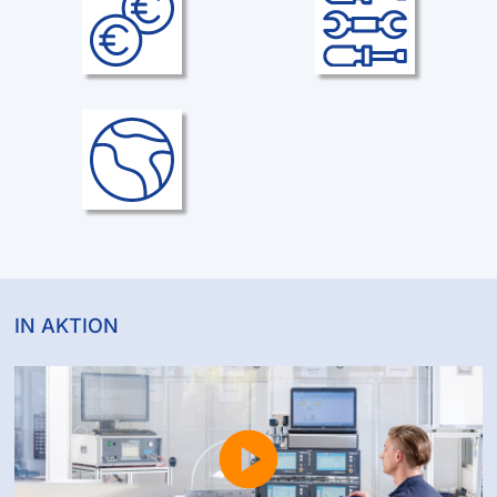
Arbeitsplätze
Fahrtkostenzuschuss
Werkzeug
Unterstützung bei den
Eigens Werkzeug und Werkbank
Fahrtkosten für Auszubildende
während der kompletten
und Studierende in Höhe von €
Ausbildungsdauer
50,00 pro Monat.
Auslandsaufenthalte
In den technischen Berufen bei
Kundeneinsätzen europaweit bis
zu zwei Wochen pro Einsatz.
IN AKTION